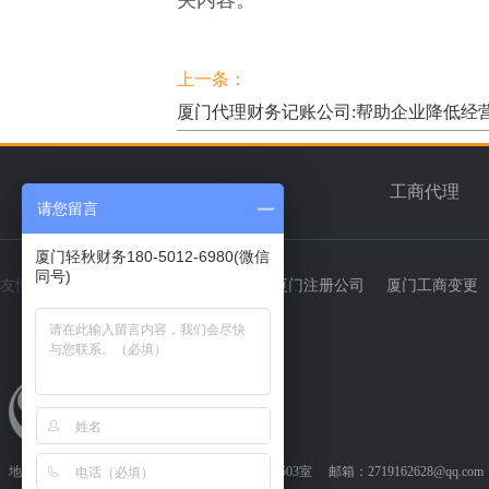
关内容。
上一条：
厦门代理财务记账公司:帮助企业降低经
首页
企业简介
工商代理
请您留言
厦门轻秋财务180-5012-6980(微信
同号)
友情链接：
轻秋财务
厦门代理记账
厦门注册公司
厦门工商变更
测绘资质代办
地址：厦门市湖里高新技术园锦厦科技大厦B栋503室 邮箱：2719162628@qq.com 