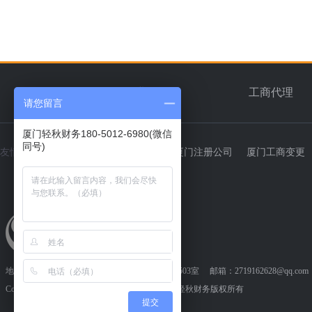
首页
企业简介
工商代理
请您留言
厦门轻秋财务180-5012-6980(微信
同号)
友情链接：
轻秋财务
厦门代理记账
厦门注册公司
厦门工商变更
测绘资质代办
地址：厦门市湖里高新技术园锦厦科技大厦B栋503室 邮箱：2719162628@qq.com 
Copyright © 2020 - 2021 PST All Rights Reserved 轻秋财务版权所有
提交